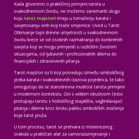
Kada govorimo o praktičnoj primjeni tarota u
svakodnevnom životu, ne možemo zanemariti ulogu
koju
tarot majstori
imaju u tumačenju karata i
savjetovanju onih koji traže smjernice. Uvod u Tarot:
Otkrivanje tajni drevne umjetnosti u svakodnevnom
životu kreće se od osobnih razmatranja do konkretnih
savjeta koji se mogu primjeniti u različitim životnim
situacijama, od ljubavnih i profesionalnih dilema do
financijskih i zdravstvenih pitanja.
Tarot majstori su ti koji posreduju između simboličkog
jezika karata i svakodnevnih izazova pojedinca, te tako
omogućuju da se starodrevna mudrost tarota primijeni
u modernom kontekstu. Oni s velikim iskustvom često
pristupaju tarotu s holističkog stajališta, sagledavajući
pitanja i dileme kroz široku paletu simboličkih značenja
koje tarot pruža.
U tom procesu, tarot se pretvara iz misterioznog
orakula u praktičan alat za samorazumijevanje i