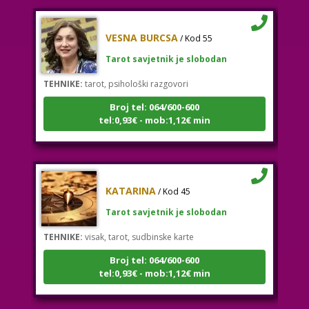
VESNA BURCSA
/ Kod 55
Tarot savjetnik je slobodan
TEHNIKE:
tarot, psihološki razgovori
Broj tel: 064/600-600
tel:0,93€ - mob:1,12€ min
KATARINA
/ Kod 45
Tarot savjetnik je slobodan
TEHNIKE:
visak, tarot, sudbinske karte
Broj tel: 064/600-600
tel:0,93€ - mob:1,12€ min