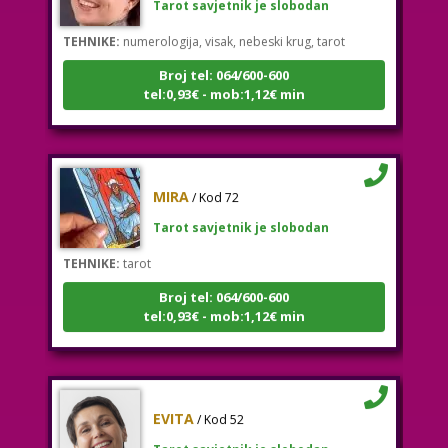
TEHNIKE:
numerologija, visak, nebeski krug, tarot
Broj tel: 064/600-600
tel:0,93€ - mob:1,12€ min
MIRA
/ Kod 72
Tarot savjetnik je slobodan
TEHNIKE:
tarot
Broj tel: 064/600-600
tel:0,93€ - mob:1,12€ min
EVITA
/ Kod 52
Tarot savjetnik je slobodan