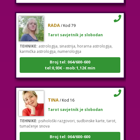
RADA
/ Kod 79
Tarot savjetnik je slobodan
TEHNIKE:
astrologija, sinastrija, horarna astrologija,
karmička astrologija, numerologija
Broj tel: 064/600-600
tel:0,93€ - mob:1,12€ min
TINA
/ Kod 16
Tarot savjetnik je slobodan
TEHNIKE:
psihološki razgovori, sudbinske karte, tarot,
tumačenje snova
Broj tel: 064/600-600
tel:0,93€ - mob:1,12€ min