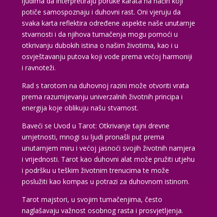
ljudima da interpretiraju poruke karata na način koji
potiče samospoznaju i duhovni rast. Oni vjeruju da
svaka karta reflektira određene aspekte naše unutarnje
stvarnosti i da njihova tumačenja mogu pomoći u
otkrivanju dubokih istina o našim životima, kao i u
osvještavanju putova koji vode prema većoj harmoniji
i ravnoteži.
Rad s tarotom na duhovnoj razini može otvoriti vrata
prema razumijevanju univerzalnih životnih principa i
energija koje oblikuju našu stvarnost.
Baveći se Uvod u Tarot: Otkrivanje tajni drevne
umjetnosti, mnogi su ljudi pronašli put prema
unutarnjem miru i većoj jasnoći svojih životnih namjera
i vrijednosti. Tarot kao duhovni alat može pružiti utjehu
i podršku u teškim životnim trenucima te može
poslužiti kao kompas u potrazi za duhovnom istinom.
Tarot majstori, u svojim tumačenjima, često
naglašavaju važnost osobnog rasta i prosvjetljenja.