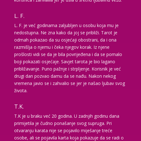
Tarot savjetnik je slobodan
L. F.
TEHNIKE:
visak, tarot, sudbinske karte
L. F. je već godinama zaljubljen u osobu koja mu je
Broj tel: 064/600-600
nedostupna. Ne zna kako da joj se približi. Tarot je
tel:0,93€ - mob:1,12€ min
odmah pokazao da su osjećaji obostrani, da i ona
razmišlja o njemu i čeka njegov korak. Iz njene
prošlosti vidi se da je bila povrijeđena i da se pomalo
boji pokazati osjećaje. Savjet tarota je bio lagano
SARA
/ Kod 01
približavanje. Puno pažnje i strpljenje. Korisnik je već
drugi dan pozvao damu da se nađu. Nakon nekog
Tarot savjetnik je zauzet
vremena javio se i zahvalio se jer je našao ljubav svog
TEHNIKE:
tarot, keltski križ, visak, anđeoske karte
života.
Broj tel: 064/600-600
tel:0,93€ - mob:1,12€ min
T.K.
T.K je u braku već 20 godina. U zadnjih godinu dana
primijetila je čudno ponašanje svog supruga. Pri
otvaranju karata nije se pojavilo miješanje treće
MAJA
/ Kod 04
osobe, ali se pojavila karta koja pokazuje da se radi o