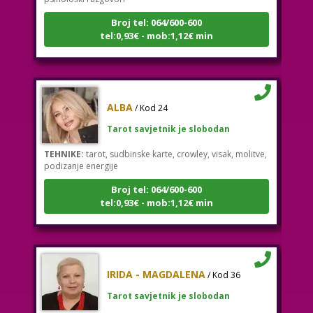
Broj tel: 064/600-600
tel:0,93€ - mob:1,12€ min
ALBA
/ Kod 24
Tarot savjetnik je slobodan
TEHNIKE:
tarot, sudbinske karte, crowley, visak, molitve,
podizanje energije
Broj tel: 064/600-600
tel:0,93€ - mob:1,12€ min
IRIDA - MAGDALENA
/ Kod 36
Tarot savjetnik je slobodan
TEHNIKE:
tarot, jijing, arhetipski kotač, praktična