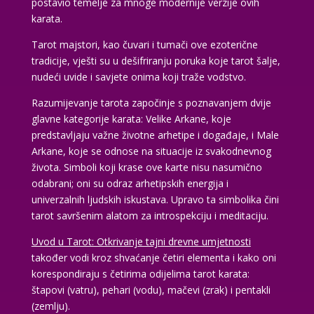
postavio temelje za mnoge modernije verzije ovih
karata.
Tarot majstori, kao čuvari i tumači ove ezoterične
tradicije, vješti su u dešifriranju poruka koje tarot šalje,
nudeći uvide i savjete onima koji traže vodstvo.
Razumijevanje tarota započinje s poznavanjem dvije
glavne kategorije karata: Velike Arkane, koje
predstavljaju važne životne arhetipe i događaje, i Male
Arkane, koje se odnose na situacije iz svakodnevnog
života. Simboli koji krase ove karte nisu nasumično
odabrani; oni su odraz arhetipskih energija i
univerzalnih ljudskih iskustava. Upravo ta simbolika čini
tarot savršenim alatom za introspekciju i meditaciju.
Uvod u Tarot: Otkrivanje tajni drevne umjetnosti
također vodi kroz shvaćanje četiri elementa i kako oni
korespondiraju s četirima odijelima tarot karata:
štapovi (vatru), pehari (vodu), mačevi (zrak) i pentakli
(zemlju).