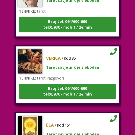
TEHNIKE:
tarot
Broj tel: 064/600-600
tel:0,93€ - mob:1,12€ min
VERICA
/ Kod 35
Tarot savjetnik je slobodan
TEHNIKE:
tarot, razgovori
Broj tel: 064/600-600
tel:0,93€ - mob:1,12€ min
ELA
/ Kod 151
Tarot savjetnik je slobodan