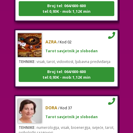
tel:0,93€ - mob:1,12€ min
AZRA
/ Kod 02
Tarot savjetnik je slobodan
TEHNIKE:
visak, tarot, vidovitost, ljubavna predviđanja
Broj tel: 064/600-600
tel:0,93€ - mob:1,12€ min
DORA
/ Kod 37
Tarot savjetnik je slobodan
TEHNIKE:
numerologija, visak, bioenergija, svijeće, tarot,
psihološki razgovori