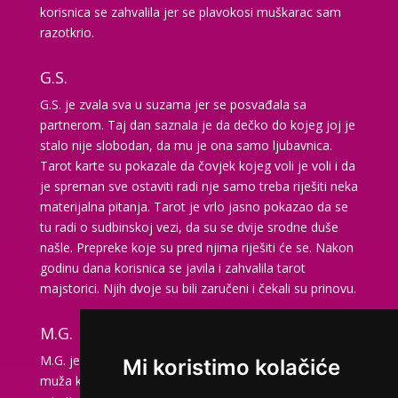
korisnica se zahvalila jer se plavokosi muškarac sam
TINA
/ Kod 16
razotkrio.
Tarot savjetnik je slobodan
G.S.
TEHNIKE:
psihološki razgovori, sudbinske karte, tarot,
G.S. je zvala sva u suzama jer se posvađala sa
tumačenje snova
partnerom. Taj dan saznala je da dečko do kojeg joj je
Broj tel: 064/600-600
stalo nije slobodan, da mu je ona samo ljubavnica.
tel:0,93€ - mob:1,12€ min
Tarot karte su pokazale da čovjek kojeg voli je voli i da
je spreman sve ostaviti radi nje samo treba riješiti neka
materijalna pitanja. Tarot je vrlo jasno pokazao da se
tu radi o sudbinskoj vezi, da su se dvije srodne duše
VESNA
/ Kod 05
našle. Prepreke koje su pred njima riješiti će se. Nakon
godinu dana korisnica se javila i zahvalila tarot
Tarot savjetnik je slobodan
majstorici. Njih dvoje su bili zaručeni i čekali su prinovu.
TEHNIKE:
numerologija, anđeoski i ljubavni tarot, visak,
yi ching, knjiga promjena mudrosti, rune, izrada runskih
M.G.
amajlija
M.G. je zvala naš Tarot centar da bi pitala za svog
Broj tel: 064/600-600
Mi koristimo kolačiće
tel:0,93€ - mob:1,12€ min
muža koji radi u inozemstvu. U zadnje vrijeme