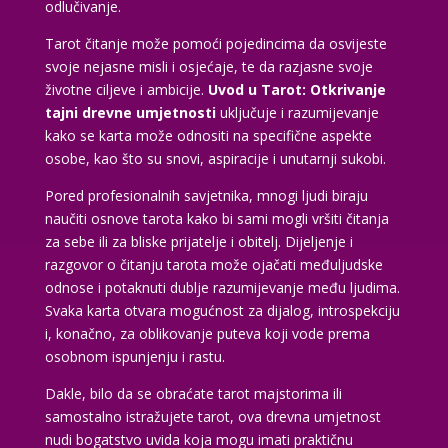
odlučivanje.
Tarot čitanje može pomoći pojedincima da osvijeste
svoje nejasne misli i osjećaje, te da razjasne svoje
životne ciljeve i ambicije.
Uvod u Tarot: Otkrivanje
tajni drevne umjetnosti
uključuje i razumijevanje
kako se karta može odnositi na specifične aspekte
osobe, kao što su snovi, aspiracije i unutarnji sukobi.
Pored profesionalnih savjetnika, mnogi ljudi biraju
naučiti osnove tarota kako bi sami mogli vršiti čitanja
za sebe ili za bliske prijatelje i obitelj. Dijeljenje i
razgovor o čitanju tarota može ojačati međuljudske
odnose i potaknuti dublje razumijevanje među ljudima.
Svaka karta otvara mogućnost za dijalog, introspekciju
i, konačno, za oblikovanje puteva koji vode prema
osobnom ispunjenju i rastu.
Dakle, bilo da se obraćate tarot majstorima ili
samostalno istražujete tarot, ova drevna umjetnost
nudi bogatstvo uvida koja mogu imati praktičnu