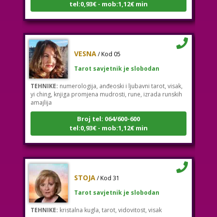
VESNA
/ Kod 05
Tarot savjetnik je slobodan
TEHNIKE:
numerologija, anđeoski i ljubavni tarot, visak,
yi ching, knjiga promjena mudrosti, rune, izrada runskih
amajlija
Broj tel: 064/600-600
tel:0,93€ - mob:1,12€ min
STOJA
/ Kod 31
Tarot savjetnik je slobodan
TEHNIKE:
kristalna kugla, tarot, vidovitost, visak
Broj tel: 064/600-600