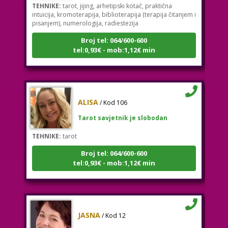
intuicija, kromoterapija, biblioterapija (terapija čitanjem i
pisanjem), numerologija, radiestezija
Broj tel: 064/600-600
tel:0,93€ - mob:1,12€ min
ALISA
/ Kod 106
Tarot savjetnik je slobodan
TEHNIKE:
tarot
Broj tel: 064/600-600
tel:0,93€ - mob:1,12€ min
JASNA
/ Kod 12
Tarot savjetnik je slobodan