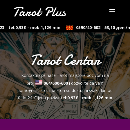
tel:0,93€ - mob:1,12€ min
0590/40-602
53,10 ден./min
Tarot Centar
Kontaktirajte naše Tarot majstore pozivom na
broj
064/600-600
i dozvolite da Vam
pomognu. Tarot majstori su dostupni svaki dan od
0 do 24. Cijena poziva
tel:0,93€ - mob:1,12€ min