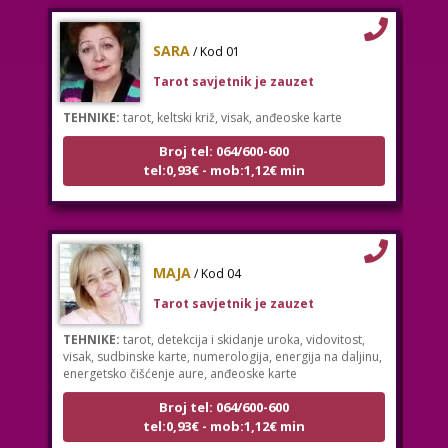
SARA
/ Kod 01
Tarot savjetnik je zauzet
TEHNIKE:
tarot, keltski križ, visak, anđeoske karte
Broj tel: 064/600-600
tel:0,93€ - mob:1,12€ min
MAJA
/ Kod 04
Tarot savjetnik je zauzet
TEHNIKE:
tarot, detekcija i skidanje uroka, vidovitost,
visak, sudbinske karte, numerologija, energija na daljinu,
energetsko čišćenje aure, anđeoske karte
Broj tel: 064/600-600
tel:0,93€ - mob:1,12€ min