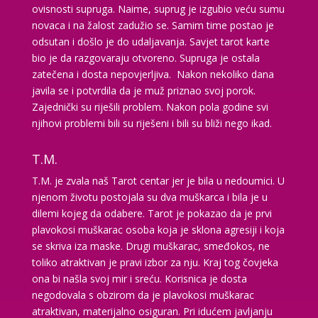
ovisnosti supruga. Naime, suprug je izgubio veću sumu
Tarot savjetnik je zauzet
novaca i na žalost zadužio se. Samim time postao je
TEHNIKE:
tarot, detekcija i skidanje uroka, vidovitost,
odsutan i došlo je do udaljavanja. Savjet tarot karte
visak, sudbinske karte, numerologija, energija na daljinu,
bio je da razgovaraju otvoreno. Supruga je ostala
energetsko čišćenje aure, anđeoske karte
zatečena i dosta nepovjerljiva. Nakon nekoliko dana
Broj tel: 064/600-600
javila se i potvrdila da je muž priznao svoj porok.
tel:0,93€ - mob:1,12€ min
Zajednički su riješili problem. Nakon pola godine svi
njihovi problemi bili su riješeni i bili su bliži nego ikad.
T.M.
RADA
/ Kod 79
T.M. je zvala naš Tarot centar jer je bila u nedoumici. U
Tarot savjetnik je slobodan
njenom životu postojala su dva muškarca i bila je u
dilemi kojeg da odabere. Tarot je pokazao da je prvi
TEHNIKE:
astrologija, sinastrija, horarna astrologija,
plavokosi muškarac osoba koja je sklona agresiji i koja
karmička astrologija, numerologija
se skriva iza maske. Drugi muškarac, smeđokos, ne
Broj tel: 064/600-600
toliko atraktivan je pravi izbor za nju. Kraj tog čovjeka
tel:0,93€ - mob:1,12€ min
ona bi našla svoj mir i sreću. Korisnica je dosta
negodovala s obzirom da je plavokosi muškarac
atraktivan, materijalno osiguran. Pri idućem javljanju