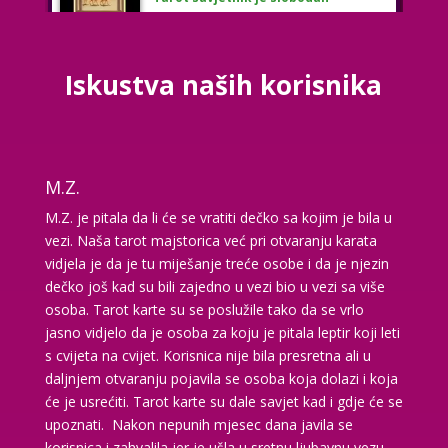
TEHNIKE:
astrologija, tarot, numerološki tarot, visak,
feng shui numerologija, anđeoski brojevi, tumačenje
snova, rune, kristali, reiki, terapija bojama, anđeoske
karte, iscjeljivanje anđeoskim energijama
Iskustva naših korisnika
Broj tel: 064/600-600
tel:0,93€ - mob:1,12€ min
M.Z.
VESNA BURCSA
M.Z. je pitala da li će se vratiti dečko sa kojim je bila u
/ Kod 55
vezi. Naša tarot majstorica već pri otvaranju karata
Tarot savjetnik je slobodan
vidjela je da je tu miješanje treće osobe i da je njezin
TEHNIKE:
tarot, psihološki razgovori
dečko još kad su bili zajedno u vezi bio u vezi sa više
osoba. Tarot karte su se poslužile tako da se vrlo
Broj tel: 064/600-600
jasno vidjelo da je osoba za koju je pitala leptir koji leti
tel:0,93€ - mob:1,12€ min
s cvijeta na cvijet. Korisnica nije bila presretna ali u
daljnjem otvaranju pojavila se osoba koja dolazi i koja
će je usrećiti. Tarot karte su dale savjet kad i gdje će se
upoznati. Nakon nepunih mjesec dana javila se
KATARINA
/ Kod 45
korisnica i zahvalila jer je ušla u sretnu ljubavnu vezu.