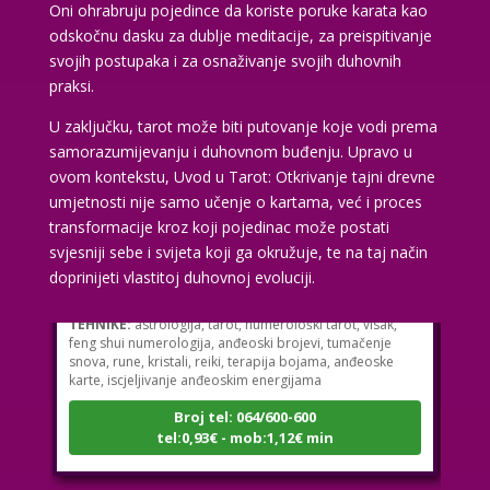
Oni ohrabruju pojedince da koriste poruke karata kao
odskočnu dasku za dublje meditacije, za preispitivanje
svojih postupaka i za osnaživanje svojih duhovnih
praksi.
U zaključku, tarot može biti putovanje koje vodi prema
samorazumijevanju i duhovnom buđenju. Upravo u
ovom kontekstu, Uvod u Tarot: Otkrivanje tajni drevne
umjetnosti nije samo učenje o kartama, već i proces
ELA
transformacije kroz koji pojedinac može postati
/ Kod 151
svjesniji sebe i svijeta koji ga okružuje, te na taj način
Tarot savjetnik je slobodan
doprinijeti vlastitoj duhovnoj evoluciji.
TEHNIKE:
astrologija, tarot, numerološki tarot, visak,
feng shui numerologija, anđeoski brojevi, tumačenje
snova, rune, kristali, reiki, terapija bojama, anđeoske
karte, iscjeljivanje anđeoskim energijama
Broj tel: 064/600-600
tel:0,93€ - mob:1,12€ min