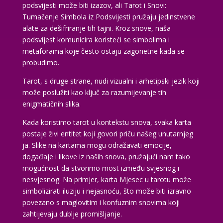
podsvijesti može biti izazov, ali Tarot i Snovi:
Tumačenje Simbola iz Podsvijesti pružaju jedinstvene
alate za dešifriranje tih tajni. Kroz snove, naša
podsvijest komunicira koristeći se simbolima i
metaforama koje često ostaju zagonetne kada se
probudimo.
Tarot, s druge strane, nudi vizualni i arhetipski jezik koji
može poslužiti kao ključ za razumijevanje tih
enigmatičnih slika.
Kada koristimo tarot u kontekstu snova, svaka karta
postaje živi entitet koji govori priču našeg unutarnjeg
ja. Slike na kartama mogu odražavati emocije,
događaje i likove iz naših snova, pružajući nam tako
mogućnost da stvorimo most između svjesnog i
nesvjesnog. Na primjer, karta Mjesec u tarotu može
simbolizirati iluziju i nejasnoću, što može biti izravno
povezano s maglovitim i konfuznim snovima koji
zahtijevaju dublje promišljanje.