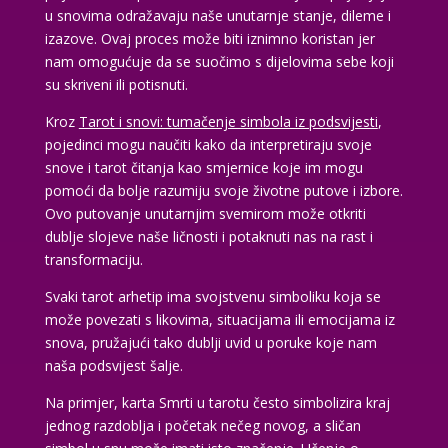
u snovima odražavaju naše unutarnje stanje, dileme i
izazove. Ovaj proces može biti iznimno koristan jer
nam omogućuje da se suočimo s dijelovima sebe koji
su skriveni ili potisnuti.
Kroz
Tarot i snovi: tumačenje simbola iz podsvijesti
,
pojedinci mogu naučiti kako da interpretiraju svoje
snove i tarot čitanja kao smjernice koje im mogu
pomoći da bolje razumiju svoje životne putove i izbore.
Ovo putovanje unutarnjim svemirom može otkriti
dublje slojeve naše ličnosti i potaknuti nas na rast i
transformaciju.
Svaki tarot arhetip ima svojstvenu simboliku koja se
može povezati s likovima, situacijama ili emocijama iz
snova, pružajući tako dublji uvid u poruke koje nam
naša podsvijest šalje.
Na primjer, karta Smrti u tarotu često simbolizira kraj
jednog razdoblja i početak nečeg novog, a sličan