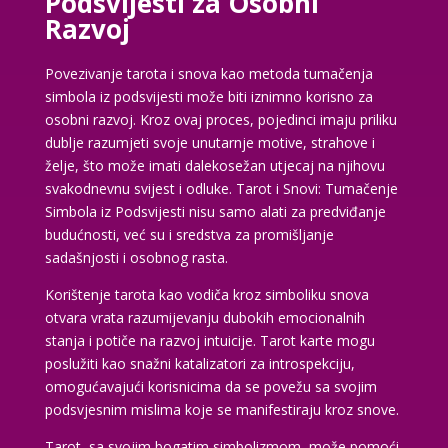
Podsvijesti za Osobni
Razvoj
Povezivanje tarota i snova kao metoda tumačenja
simbola iz podsvijesti može biti iznimno korisno za
osobni razvoj. Kroz ovaj proces, pojedinci imaju priliku
dublje razumjeti svoje unutarnje motive, strahove i
želje, što može imati dalekosežan utjecaj na njihovu
svakodnevnu svijest i odluke. Tarot i Snovi: Tumačenje
Simbola iz Podsvijesti nisu samo alati za predviđanje
budućnosti, već su i sredstva za promišljanje
sadašnjosti i osobnog rasta.
Korištenje tarota kao vodiča kroz simboliku snova
otvara vrata razumijevanju dubokih emocionalnih
stanja i potiče na razvoj intuicije. Tarot karte mogu
poslužiti kao snažni katalizatori za introspekciju,
omogućavajući korisnicima da se povežu sa svojim
podsvjesnim mislima koje se manifestiraju kroz snove.
Tarot, sa svojim bogatim simbolizmom, može pomoći