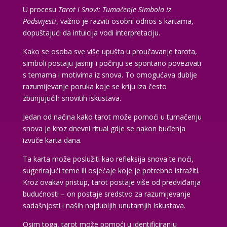
U procesu
Tarot i Snovi: Tumačenje Simbola iz
Podsvijesti
, važno je razviti osobni odnos s kartama,
dopuštajući da intuicija vodi interpretaciju.
Kako se osoba sve više upušta u proučavanje tarota,
simboli postaju jasniji i počinju se spontano povezivati
s temama i motivima iz snova. To omogućava dublje
razumijevanje poruka koje se kriju iza često
zbunjujućih snovitih iskustava.
Jedan od načina kako tarot može pomoći u tumačenju
snova je kroz dnevni ritual gdje se nakon buđenja
izvuče karta dana.
Ta karta može poslužiti kao refleksija snova te noći,
sugerirajući teme ili osjećaje koje je potrebno istražiti.
Kroz ovakav pristup, tarot postaje više od predviđanja
budućnosti – on postaje sredstvo za razumijevanje
sadašnjosti i naših najdubljih unutarnjih iskustava.
Osim toga, tarot može pomoći u identificiranju