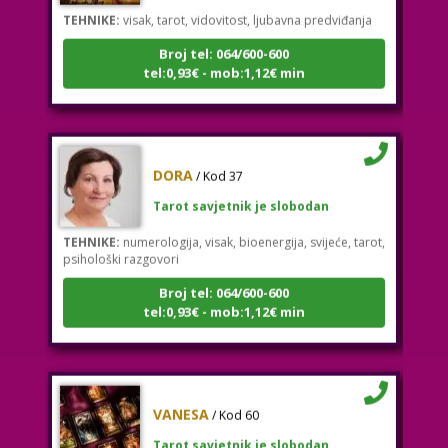
TEHNIKE:
visak, tarot, vidovitost, ljubavna predviđanja
Broj tel: 064/600-600
tel:0,93€ - mob:1,12€ min
DORA
/ Kod 37
Tarot savjetnik je slobodan
TEHNIKE:
numerologija, visak, bioenergija, svijeće, tarot,
psihološki razgovori
Broj tel: 064/600-600
tel:0,93€ - mob:1,12€ min
VANESA
/ Kod 60
Tarot savjetnik je slobodan