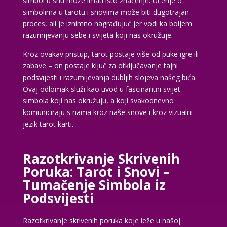
simbol u snu može imati isto značenje. Učenje o
simbolima u tarotu i snovima može biti dugotrajan
proces, ali je iznimno nagrađujuć jer vodi ka boljem
razumijevanju sebe i svijeta koji nas okružuje.
Kroz ovakav pristup, tarot postaje više od puke igre ili
zabave – on postaje ključ za otključavanje tajni
podsvijesti i razumijevanja dubljih slojeva našeg bića.
Ovaj odlomak služi kao uvod u fascinantni svijet
simbola koji nas okružuju, a koji svakodnevno
komuniciraju s nama kroz naše snove i kroz vizualni
jezik tarot karti.
Razotkrivanje Skrivenih
Poruka: Tarot i Snovi –
Tumačenje Simbola iz
Podsvijesti
Razotkrivanje skrivenih poruka koje leže u našoj