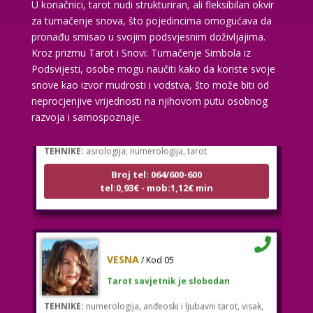
U konačnici, tarot nudi strukturiran, ali fleksibilan okvir
za tumačenje snova, što pojedincima omogućava da
pronađu smisao u svojim podsvjesnim doživljajima.
Kroz prizmu Tarot i Snovi: Tumačenje Simbola iz
Podsvijesti, osobe mogu naučiti kako da koriste svoje
snove kao izvor mudrosti i vodstva, što može biti od
KRISTINA
/ Kod 160
neprocjenjive vrijednosti na njihovom putu osobnog
Tarot savjetnik je zauzet
razvoja i samospoznaje.
TEHNIKE:
asrologija; numerologija, tarot
Broj tel: 064/600-600
tel:0,93€ - mob:1,12€ min
VESNA
/ Kod 05
Tarot savjetnik je slobodan
TEHNIKE:
numerologija, anđeoski i ljubavni tarot, visak,
yi ching, knjiga promjena mudrosti, rune, izrada runskih