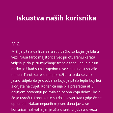
TEHNIKE:
asrologija; numerologija, tarot
Broj tel: 064/600-600
tel:0,93€ - mob:1,12€ min
Iskustva naših korisnika
VESNA
/ Kod 05
M.Z.
Tarot savjetnik je slobodan
M.Z. je pitala da li će se vratiti dečko sa kojim je bila u
vezi. Naša tarot majstorica već pri otvaranju karata
TEHNIKE:
numerologija, anđeoski i ljubavni tarot, visak,
yi ching, knjiga promjena mudrosti, rune, izrada runskih
vidjela je da je tu miješanje treće osobe i da je njezin
amajlija
dečko još kad su bili zajedno u vezi bio u vezi sa više
osoba. Tarot karte su se poslužile tako da se vrlo
Broj tel: 064/600-600
tel:0,93€ - mob:1,12€ min
jasno vidjelo da je osoba za koju je pitala leptir koji leti
s cvijeta na cvijet. Korisnica nije bila presretna ali u
daljnjem otvaranju pojavila se osoba koja dolazi i koja
će je usrećiti. Tarot karte su dale savjet kad i gdje će se
upoznati. Nakon nepunih mjesec dana javila se
STOJA
/ Kod 31
korisnica i zahvalila jer je ušla u sretnu ljubavnu vezu.