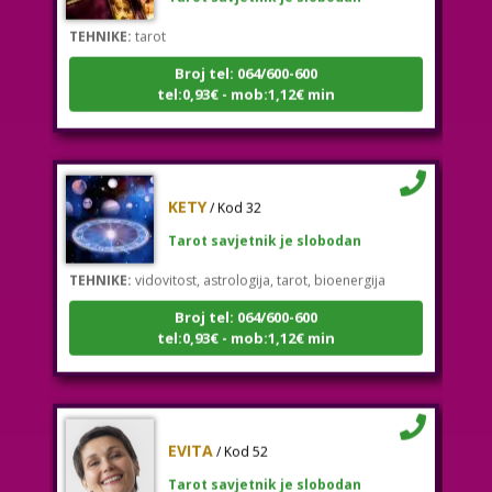
TEHNIKE:
tarot
Broj tel: 064/600-600
tel:0,93€ - mob:1,12€ min
KETY
/ Kod 32
Tarot savjetnik je slobodan
TEHNIKE:
vidovitost, astrologija, tarot, bioenergija
Broj tel: 064/600-600
tel:0,93€ - mob:1,12€ min
EVITA
/ Kod 52
Tarot savjetnik je slobodan