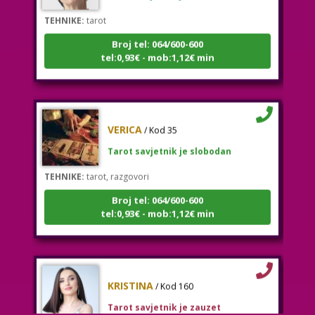
TEHNIKE:
tarot
Broj tel: 064/600-600
tel:0,93€ - mob:1,12€ min
VERICA
/ Kod 35
Tarot savjetnik je slobodan
TEHNIKE:
tarot, razgovori
Broj tel: 064/600-600
tel:0,93€ - mob:1,12€ min
KRISTINA
/ Kod 160
Tarot savjetnik je zauzet