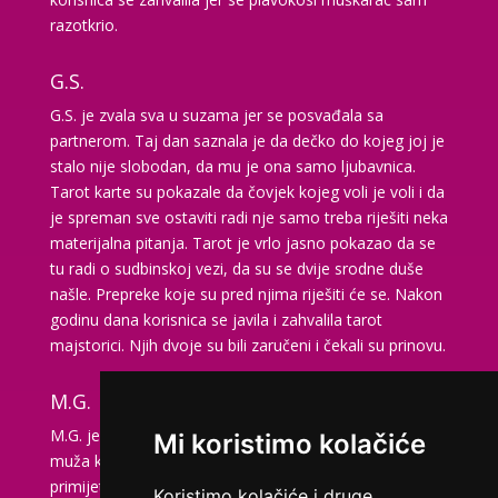
Tarot savjetnik je slobodan
razotkrio.
TEHNIKE:
vidovitost, astrologija, tarot, bioenergija
G.S.
Broj tel: 064/600-600
tel:0,93€ - mob:1,12€ min
G.S. je zvala sva u suzama jer se posvađala sa
partnerom. Taj dan saznala je da dečko do kojeg joj je
stalo nije slobodan, da mu je ona samo ljubavnica.
Tarot karte su pokazale da čovjek kojeg voli je voli i da
je spreman sve ostaviti radi nje samo treba riješiti neka
EVITA
/ Kod 52
materijalna pitanja. Tarot je vrlo jasno pokazao da se
Tarot savjetnik je slobodan
tu radi o sudbinskoj vezi, da su se dvije srodne duše
našle. Prepreke koje su pred njima riješiti će se. Nakon
TEHNIKE:
tarot
godinu dana korisnica se javila i zahvalila tarot
Broj tel: 064/600-600
majstorici. Njih dvoje su bili zaručeni i čekali su prinovu.
tel:0,93€ - mob:1,12€ min
M.G.
M.G. je zvala naš Tarot centar da bi pitala za svog
Mi koristimo kolačiće
muža koji radi u inozemstvu. U zadnje vrijeme
VERICA
/ Kod 35
primijetila je da se muž udaljava, da sve rjeđe dolazi
Koristimo kolačiće i druge