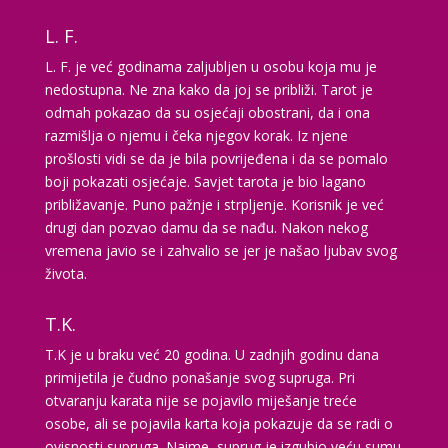
Tarot savjetnik je slobodan
L. F.
TEHNIKE:
kristalna kugla, tarot, vidovitost, visak
L. F. je već godinama zaljubljen u osobu koja mu je
Broj tel: 064/600-600
nedostupna. Ne zna kako da joj se približi. Tarot je
tel:0,93€ - mob:1,12€ min
odmah pokazao da su osjećaji obostrani, da i ona
razmišlja o njemu i čeka njegov korak. Iz njene
prošlosti vidi se da je bila povrijeđena i da se pomalo
boji pokazati osjećaje. Savjet tarota je bio lagano
AZRA
/ Kod 02
približavanje. Puno pažnje i strpljenje. Korisnik je već
Tarot savjetnik je slobodan
drugi dan pozvao damu da se nađu. Nakon nekog
vremena javio se i zahvalio se jer je našao ljubav svog
TEHNIKE:
visak, tarot, vidovitost, ljubavna predviđanja
života.
Broj tel: 064/600-600
tel:0,93€ - mob:1,12€ min
T.K.
T.K je u braku već 20 godina. U zadnjih godinu dana
primijetila je čudno ponašanje svog supruga. Pri
otvaranju karata nije se pojavilo miješanje treće
DORA
/ Kod 37
osobe, ali se pojavila karta koja pokazuje da se radi o
ovisnosti supruga. Naime, suprug je izgubio veću sumu
Tarot savjetnik je slobodan