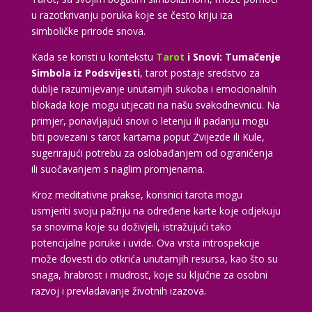
u razotkrivanju poruka koje se često kriju iza
simboličke prirode snova.
Kada se koristi u kontekstu
Tarot
i Snovi: Tumačenje
Simbola iz Podsvijesti
, tarot postaje sredstvo za
dublje razumijevanje unutarnjih sukoba i emocionalnih
blokada koje mogu utjecati na našu svakodnevnicu. Na
primjer, ponavljajući snovi o letenju ili padanju mogu
biti povezani s tarot kartama poput Zvijezde ili Kule,
sugerirajući potrebu za oslobađanjem od ograničenja
ili suočavanjem s naglim promjenama.
Kroz meditativne prakse, korisnici tarota mogu
usmjeriti svoju pažnju na određene karte koje odjekuju
sa snovima koje su doživjeli, istražujući tako
potencijalne poruke i uvide. Ova vrsta introspekcije
može dovesti do otkrića unutarnjih resursa, kao što su
snaga, hrabrost i mudrost, koje su ključne za osobni
razvoj i prevladavanje životnih izazova.