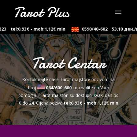
3
tel:0,93€ - mob:1,12€ min
0590/40-602
53,10 ден./mi
Tarot Centar
Kontaktirajte naše Tarot majstore pozivom na
broj
064/600-600
i dozvolite da Vam
pomognu. Tarot majstori su dostupni svaki dan od
0 do 24. Cijena poziva
tel:0,93€ - mob:1,12€ min