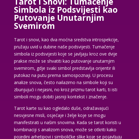
Tarot i Snovi: Tumačenje
Simbola iz Podsvijesti kao
Putovanje Unutarnjim
Svemirom
Tarot i snovi, kao dva moćna sredstva introspekcije,
pružaju uvid u dubine naše podsvijesti. Tumačenje
simbola iz podsvijesti koje se javljaju kroz ove dvije
prakse može se shvatiti kao putovanje unutarnjim
svemirom, gdje svaki simbol predstavlja orijentir ili
putokaz na putu prema samospoznaji. U procesu
analize snova, često nailazimo na simbole koji su
zbunjujući i nejasni, no kroz prizmu tarot karti, ti isti
simboli mogu dobiti jasniji kontekst i značenje.
Tarot karte su kao ogledalo duše, odražavajući
nesvjesne misli, osjećaje i želje koje se mogu
manifestirati u našim snovima. Kada se tarot koristi u
kombinaciji s analizom snova, može se otkriti kako
pojedini arhetipovi i simboličke slike koje se pojavljuju