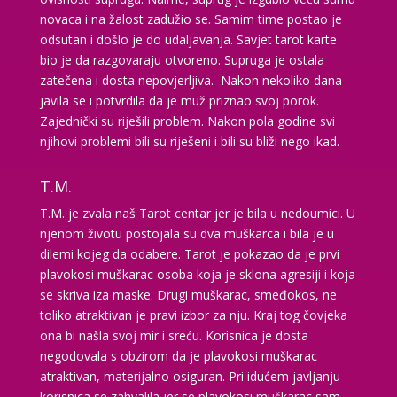
novaca i na žalost zadužio se. Samim time postao je
TEHNIKE:
numerologija, visak, bioenergija, svijeće, tarot,
odsutan i došlo je do udaljavanja. Savjet tarot karte
psihološki razgovori
bio je da razgovaraju otvoreno. Supruga je ostala
Broj tel: 064/600-600
zatečena i dosta nepovjerljiva. Nakon nekoliko dana
tel:0,93€ - mob:1,12€ min
javila se i potvrdila da je muž priznao svoj porok.
Zajednički su riješili problem. Nakon pola godine svi
njihovi problemi bili su riješeni i bili su bliži nego ikad.
VANESA
T.M.
/ Kod 60
Tarot savjetnik je slobodan
T.M. je zvala naš Tarot centar jer je bila u nedoumici. U
njenom životu postojala su dva muškarca i bila je u
TEHNIKE:
tarot
dilemi kojeg da odabere. Tarot je pokazao da je prvi
Broj tel: 064/600-600
plavokosi muškarac osoba koja je sklona agresiji i koja
tel:0,93€ - mob:1,12€ min
se skriva iza maske. Drugi muškarac, smeđokos, ne
toliko atraktivan je pravi izbor za nju. Kraj tog čovjeka
ona bi našla svoj mir i sreću. Korisnica je dosta
negodovala s obzirom da je plavokosi muškarac
atraktivan, materijalno osiguran. Pri idućem javljanju
KETY
/ Kod 32
korisnica se zahvalila jer se plavokosi muškarac sam