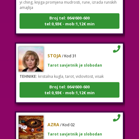
amajlija
Broj tel: 064/600-600
tel:0,93€ - mob:1,12€ min
STOJA
/ Kod 31
Tarot savjetnik je slobodan
TEHNIKE:
kristalna kugla, tarot, vidovitost, visak
Broj tel: 064/600-600
tel:0,93€ - mob:1,12€ min
AZRA
/ Kod 02
Tarot savjetnik je slobodan